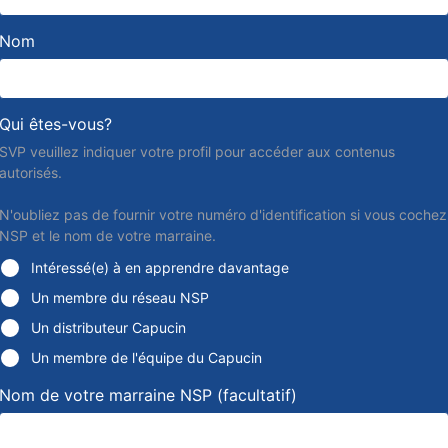
Nom
Qui êtes-vous?
SVP veuillez indiquer votre profil pour accéder aux contenus
autorisés.
N'oubliez pas de fournir votre numéro d'identification si vous cochez
NSP et le nom de votre marraine.
Intéressé(e) à en apprendre davantage
Un membre du réseau NSP
Un distributeur Capucin
Un membre de l'équipe du Capucin
Nom de votre marraine NSP
(facultatif)