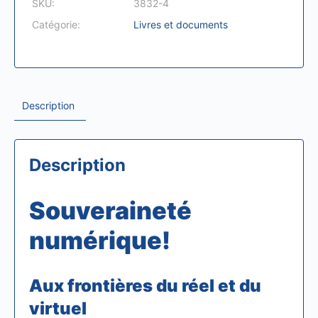
SKU:
3832-4
réel
Catégorie:
Livres et documents
et
du
virtuel
-
Description
version
papier
quantité(s)
Description
Souveraineté
numérique!
Aux frontières du réel et du
virtuel