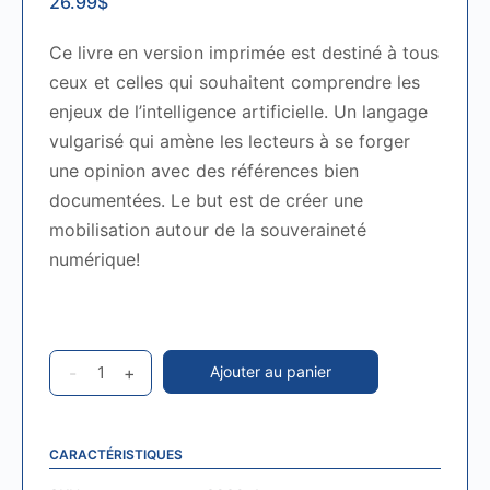
26.99
$
Ce livre en version imprimée est destiné à tous
ceux et celles qui souhaitent comprendre les
enjeux de l’intelligence artificielle. Un langage
vulgarisé qui amène les lecteurs à se forger
une opinion avec des références bien
documentées. Le but est de créer une
mobilisation autour de la souveraineté
numérique!
Souveraineté
-
+
Ajouter au panier
numérique!
Aux
frontières
CARACTÉRISTIQUES
du