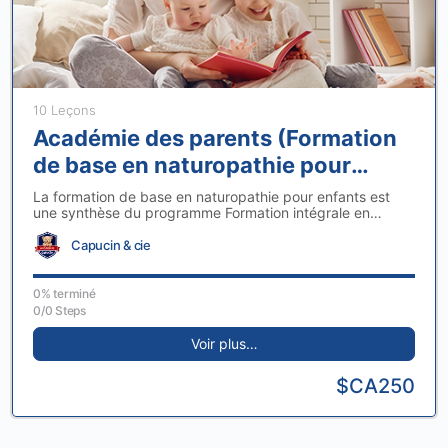
10 Leçons
Académie des parents (Formation
de base en naturopathie pour
enfants)
La formation de base en naturopathie pour enfants est
une synthèse du programme Formation intégrale en
naturopathie pour enfants et…
Capucin & cie
0% terminé
0/0 Steps
Voir plus…
$CA250