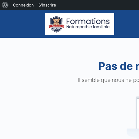
À
Connexion
S'inscrire
propos
de
WordPress
Pas de 
Il semble que nous ne p