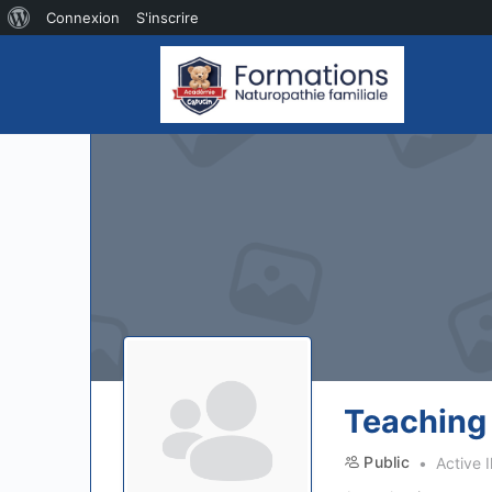
À
Connexion
S'inscrire
propos
de
WordPress
Teaching
Public
Active I