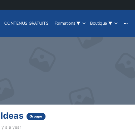
CONTENUS GRATUITS
Formations
▼
Boutique
▼
 Ideas
Groupe
l y a a year