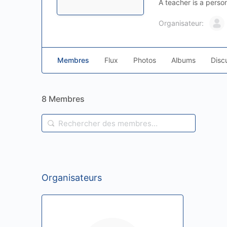
A teacher is a perso
Organisateur:
Membres
Flux
Photos
Albums
Disc
8
Membres
Rechercher
des
membres…
Organisateurs