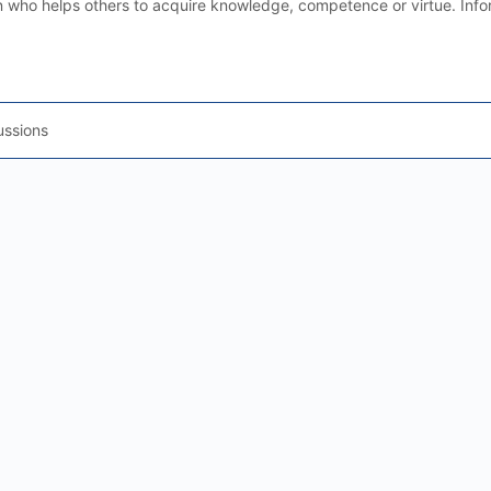
n who helps others to acquire knowledge, competence or virtue. Infor
ussions