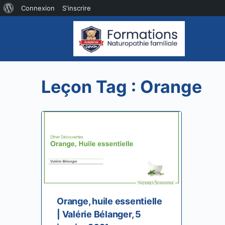
À
Connexion
S'inscrire
propos
de
WordPress
Leçon Tag :
Orange
Orange, huile essentielle
| Valérie Bélanger, 5