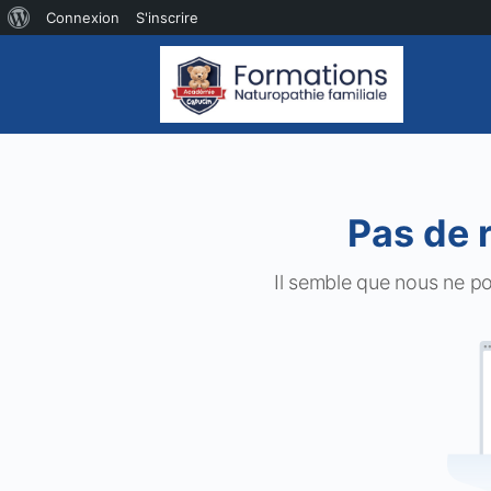
À
Connexion
S'inscrire
propos
de
WordPress
Pas de 
Il semble que nous ne p