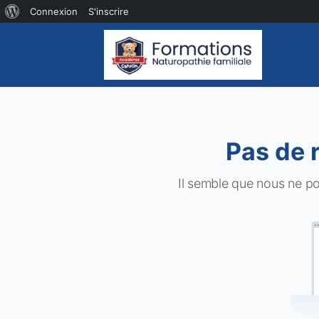
À
Connexion
S'inscrire
propos
de
WordPress
Pas de 
Il semble que nous ne p