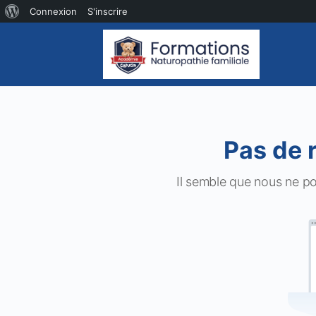
À
Connexion
S'inscrire
propos
de
WordPress
Pas de 
Il semble que nous ne p