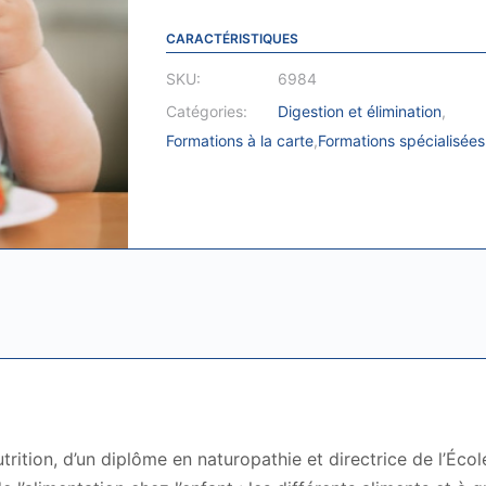
les
tout-
CARACTÉRISTIQUES
petits
SKU:
6984
|
Catégories:
Digestion et élimination
,
Lise
Formations à la carte
,
Formations spécialisées
Harbeck
-
2h45
quantité(s)
utrition, d’un diplôme en naturopathie et directrice de l’Éco