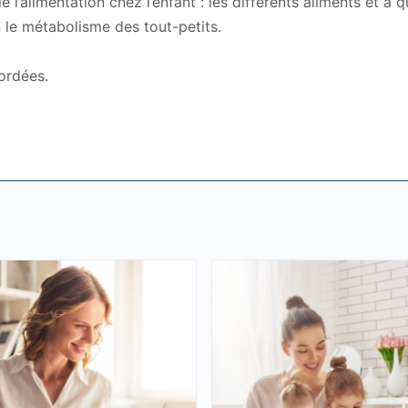
l’alimentation chez l’enfant : les différents aliments et à q
n le métabolisme des tout-petits.
bordées.