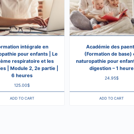
ormation intégrale en
Académie des paen
opathie pour enfants | Le
(Formation de base) 
ème respiratoire et les
naturopathie pour enfant
ies | Module 2, 2e partie |
digestion – 1 heure
6 heures
24.95
$
125.00
$
ADD TO CART
ADD TO CART