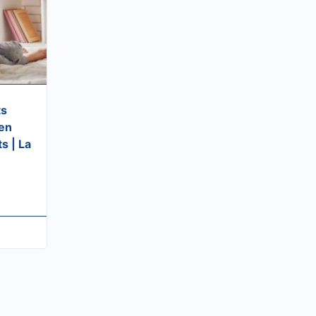
ts
en
s | La