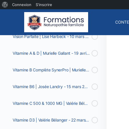
Varech | Murielle Gallant - 15 février 2022
À
Connexion
S'inscrire
propos
Vari-Gone | Ginette Ethier - 1 mars 2022
CONTE
de
WordPress
Vision Parfaite | Lise Harbeck - 10 mars 2022
Vitamine A & D | Murielle Gallant - 19 avril 2022
Vitamine B Complète SynerPro | Murielle Gallant - 29 mars 2022
Vitamine B6 | Josée Landry - 15 mars 2022
Vitamine C 500 & 1000 MG | Valérie Bélanger - 5 avril 2022
Vitamine D3 | Valérie Bélanger - 22 mars 2022