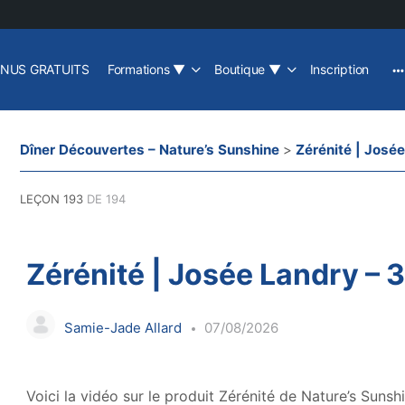
NUS GRATUITS
Formations
▼
Boutique
▼
Inscription
Dîner Découvertes – Nature’s Sunshine
Zérénité | José
LEÇON 193
DE 194
Zérénité | Josée Landry – 
Samie-Jade Allard
07/08/2026
Voici la vidéo sur le produit Zérénité de Nature’s Suns